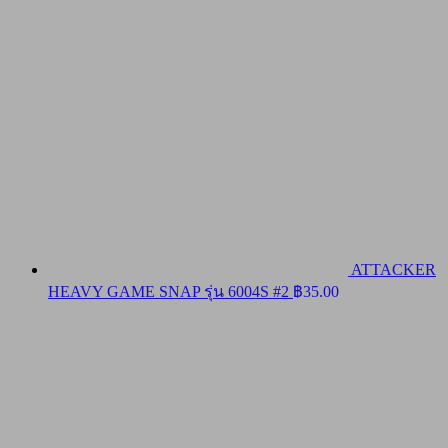
ATTACKER
HEAVY GAME SNAP รุ่น 6004S #2
฿
35.00