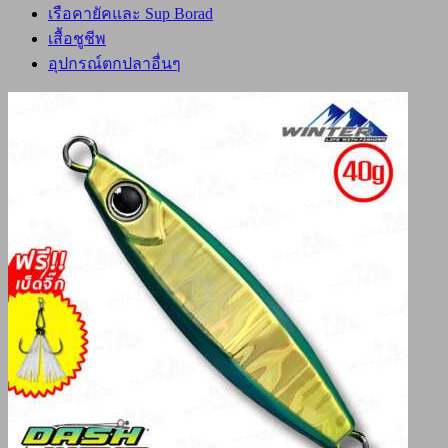
เรือคายัคและ Sup Borad
เสื้อชูชีพ
อุปกรณ์ตกปลาอื่นๆ