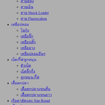
สายสลิง
สายเอ็น
สาย Shock Leader
สาย Fluorocabon
เหยื่อปลอม
โยกุ้ง
เหยื่อจิ๊ก
เหยื่อปลั๊ก
เหยื่อยาง
เหยื่อปลอมอื่นๆ
เบ็ด/กิ๊ฟ/ลูกหมุน
ตัวเบ็ด
เบ็ดจิ๊กกิ้ง
ลูกหมุน-กิ๊ฟ
เสื้อตกปลา
เสื้อตกปลาแขนสั้น
เสื้อตกปลาแขนยาว
เรือคายัคและ Sup Borad