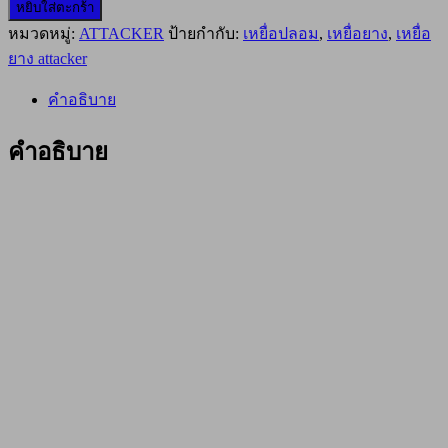
หยิบใส่ตะกร้า
เหยื่อ
หมวดหมู่:
ATTACKER
ป้ายกำกับ:
เหยื่อปลอม
,
เหยื่อยาง
,
เหยื่อ
ยาง
ATTACKER
ยาง attacker
PREMIUM
SOFT
คำอธิบาย
BAIT
BUG-
033
คำอธิบาย
#76mm
สี
ทอง
ชิ้น