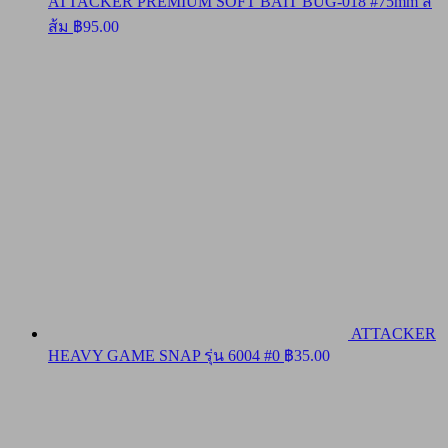
ATTACKER PREMIUM SOFT BAIT BUG-018 #75mm สี
ส้ม
฿
95.00
ATTACKER
HEAVY GAME SNAP รุ่น 6004 #0
฿
35.00