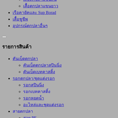
เสื้อตกปลาแขนยาว
เรือคายัคและ Sup Borad
เสื้อชูชีพ
อุปกรณ์ตกปลาอื่นๆ
Catalog
Menu
รายการสินค้า
คันเบ็ดตกปลา
คันเบ็ดตกปลาสปินนิ่ง
คันเบ็ดเบทคาสติ้ง
รอกตกปลา/ชุดแต่งรอก
รอกสปินนิ่ง
รอกเบทคาสติ้ง
รอกหยดน้ำ
อะไหล่และชุดแต่งรอก
สายตกปลา
สาย PE