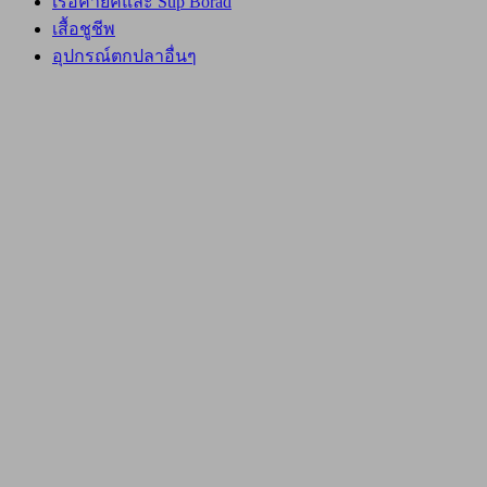
เรือคายัคและ Sup Borad
เสื้อชูชีพ
อุปกรณ์ตกปลาอื่นๆ