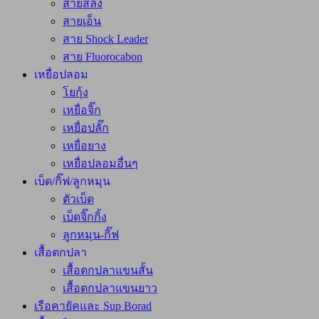
สายสลิง
สายเอ็น
สาย Shock Leader
สาย Fluorocabon
เหยื่อปลอม
โยกุ้ง
เหยื่อจิ๊ก
เหยื่อปลั๊ก
เหยื่อยาง
เหยื่อปลอมอื่นๆ
เบ็ด/กิ๊ฟ/ลูกหมุน
ตัวเบ็ด
เบ็ดจิ๊กกิ้ง
ลูกหมุน-กิ๊ฟ
เสื้อตกปลา
เสื้อตกปลาแขนสั้น
เสื้อตกปลาแขนยาว
เรือคายัคและ Sup Borad