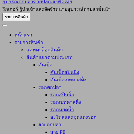
อุปกรณ์ตกปลาขายปลีก-ส่งทั่วไทย
ริกเกอร์ ผู้นำเข้าและจัดจำหน่ายอุปกรณ์ตกปลาชั้นนำ
รายการสินค้า
หน้าแรก
รายการสินค้า
แคทตาล็อกสินค้า
สินค้าแยกตามประเภท
คันเบ็ด
คันเบ็ดสปินนิ่ง
คันเบ็ดเบทคาสติ้ง
รอกตกปลา
รอกสปินนิ่ง
รอกเบทคาสติ้ง
รอกหยดน้ำ
อะไหล่และชุดแต่งรอก
สายตกปลา
สาย PE