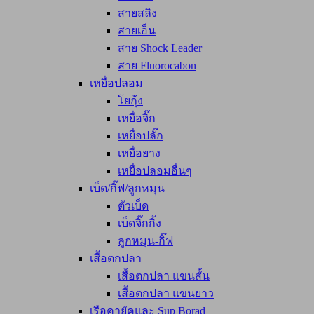
สายสลิง
สายเอ็น
สาย Shock Leader
สาย Fluorocabon
เหยื่อปลอม
โยกุ้ง
เหยื่อจิ๊ก
เหยื่อปลั๊ก
เหยื่อยาง
เหยื่อปลอมอื่นๆ
เบ็ด/กิ๊ฟ/ลูกหมุน
ตัวเบ็ด
เบ็ดจิ๊กกิ้ง
ลูกหมุน-กิ๊ฟ
เสื้อตกปลา
เสื้อตกปลา แขนสั้น
เสื้อตกปลา แขนยาว
เรือคายัคและ Sup Borad