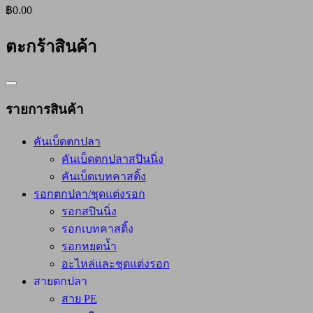
฿0.00
ตะกร้าสินค้า
Catalog
Menu
รายการสินค้า
คันเบ็ดตกปลา
คันเบ็ดตกปลาสปินนิ่ง
คันเบ็ดเบทคาสติ้ง
รอกตกปลา/ชุดแต่งรอก
รอกสปินนิ่ง
รอกเบทคาสติ้ง
รอกหยดน้ำ
อะไหล่และชุดแต่งรอก
สายตกปลา
สาย PE