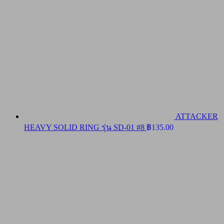
ATTACKER
HEAVY SOLID RING รุ่น SD-01 #8
฿
135.00