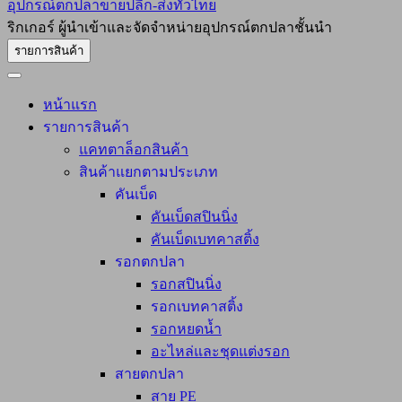
อุปกรณ์ตกปลาขายปลีก-ส่งทั่วไทย
ริกเกอร์ ผู้นำเข้าและจัดจำหน่ายอุปกรณ์ตกปลาชั้นนำ
รายการสินค้า
หน้าแรก
รายการสินค้า
แคทตาล็อกสินค้า
สินค้าแยกตามประเภท
คันเบ็ด
คันเบ็ดสปินนิ่ง
คันเบ็ดเบทคาสติ้ง
รอกตกปลา
รอกสปินนิ่ง
รอกเบทคาสติ้ง
รอกหยดน้ำ
อะไหล่และชุดแต่งรอก
สายตกปลา
สาย PE