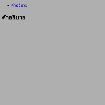
ATTACKER
คำอธิบาย
รุ่น
Z-
25
คำอธิบาย
พร้อม
กิ๊ก
เสียง
หมุน
ขวา
ชิ้น