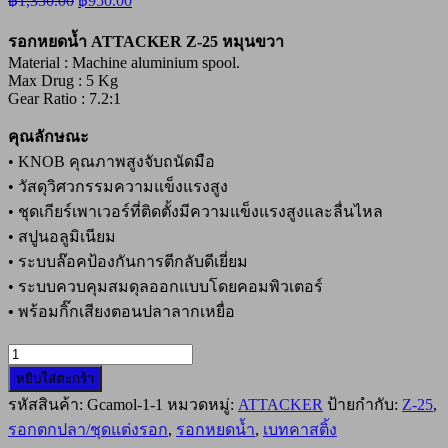
฿
1,350.00
฿
950.00
price
price
was:
is:
รอกหยดน้ำ ATTACKER Z-25 หมุนขวา
฿1,350.00.
฿950.00.
Material : Machine aluminium spool.
Max Drug : 5 Kg
Gear Ratio : 7.2:1
คุณลักษณะ
• KNOB คุณภาพสูงจับถนัดมือ
• วัสดุวิศวกรรมความแข็งแรงสูง
• ชุดเกียร์เพาเวอร์ที่ติดตั้งมีความแข็งแรงสูงและลื่นไหล
• สปูนอลูมิเนียม
• ระบบล๊อคป้องกันการตีกลับดีเยี่ยม
• ระบบควบคุมสมดุลออกแบบโดยคอมพิวเตอร์
• พร้อมกิ๊กเสียงตอนปลาลากเหยื่อ
จำนวน
หยิบใส่ตะกร้า
รอก
รหัสสินค้า:
Gcamol-1-1
หมวดหมู่:
ATTACKER
ป้ายกำกับ:
Z-25
,
หยด
รอกตกปลา/ชุดแต่งรอก
,
รอกหยดน้ำ
,
เบทคาสติ้ง
น้ำ