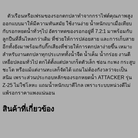
ตัวเรือนหรือเฟรมของรอกตกปลาทำจากกราไฟต์คุณภาพสูง
ออกแบบมาให้มีความทันสมัย ใช้งานง่าย น้ำหนักเบาเมื่อเทียบ
กับรอกหยดน้ำทั่วๆไป อัตราทดของรอกอยู่ที่ 7.2:1 มาพร้อมกับ
ลูกปืนที่ลื่นไหลกว่าเดิม ที่ช่วยให้การปล่อยสาย และการเก็บสาย
อีกทั้งยังมาพร้อมกับกิ๊กเสียงที่ช่วยให้การตกปลาง่ายขึ้น เหมาะ
สำหรับงานตกปลาทุกประเภททั้งน้ำจืด น้ำเค็ม น้ำกร่อย งานตี
เหยื่อปลอมทั่วไป ตกได้ตั้งแต่ปลาเกร็ดตัวเล็ก ช่อน กะพง กระสูบ
ชะโด หรือแม้แต่งานทะเลก็จัดได้ แถมไม่ต้องกังวลว่าจะเป็น
สนิม เพราะส่วนประกอบหลักของรอกหยดน้ำ ATTACKER รุ่น
Z-25 ไม่ใช่โลหะ แถมน้ำหนักเบาตีไกล เพราะระบบหน่วงดีไม่
แพ้รอกราคาแพงแน่นอน
สินค้าที่เกี่ยวข้อง