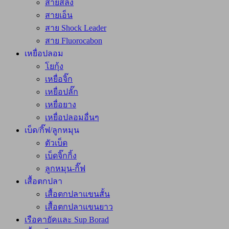
สายสลิง
สายเอ็น
สาย Shock Leader
สาย Fluorocabon
เหยื่อปลอม
โยกุ้ง
เหยื่อจิ๊ก
เหยื่อปลั๊ก
เหยื่อยาง
เหยื่อปลอมอื่นๆ
เบ็ด/กิ๊ฟ/ลูกหมุน
ตัวเบ็ด
เบ็ดจิ๊กกิ้ง
ลูกหมุน-กิ๊ฟ
เสื้อตกปลา
เสื้อตกปลาแขนสั้น
เสื้อตกปลาแขนยาว
เรือคายัคและ Sup Borad