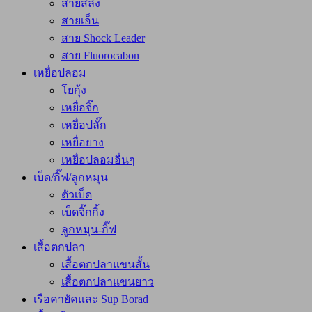
สายสลิง
สายเอ็น
สาย Shock Leader
สาย Fluorocabon
เหยื่อปลอม
โยกุ้ง
เหยื่อจิ๊ก
เหยื่อปลั๊ก
เหยื่อยาง
เหยื่อปลอมอื่นๆ
เบ็ด/กิ๊ฟ/ลูกหมุน
ตัวเบ็ด
เบ็ดจิ๊กกิ้ง
ลูกหมุน-กิ๊ฟ
เสื้อตกปลา
เสื้อตกปลาแขนสั้น
เสื้อตกปลาแขนยาว
เรือคายัคและ Sup Borad