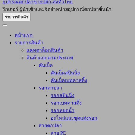
อุปกรณ์ตกปลาขายปลีก-ส่งทั่วไทย
ริกเกอร์ ผู้นำเข้าและจัดจำหน่ายอุปกรณ์ตกปลาชั้นนำ
รายการสินค้า
หน้าแรก
รายการสินค้า
แคทตาล็อกสินค้า
สินค้าแยกตามประเภท
คันเบ็ด
คันเบ็ดสปินนิ่ง
คันเบ็ดเบทคาสติ้ง
รอกตกปลา
รอกสปินนิ่ง
รอกเบทคาสติ้ง
รอกหยดน้ำ
อะไหล่และชุดแต่งรอก
สายตกปลา
สาย PE