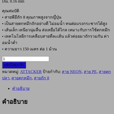
Dia. 0.16 mm
คุณสมบัติ
• สายพีอีถัก 8 คุณภาพสูงจากญี่ปุ่น
• เป็นสายตกหมึกถักอย่างดี ไม่อมน้ำ ทนต่อแรงกระชากได้สูง
• เส้นเล็ก เหนียวนุ่มลื่น ส่งเหยื่อได้ไกล เหมาะกับการใช้ตกหมึก
• เทคโนโลยีการเคลือบสายที่ละเส้น แล้วค่อยมาถักรวมกัน ค่า
อมน้ำต่ำ
• ความยาว 150 เมตร ต่อ 1 ม้วน
จำนวน
หยิบใส่ตะกร้า
สาย
หมวดหมู่:
ATTACKER
ป้ายกำกับ:
สาย NEON
,
สาย PE
,
สายตก
ตก
ปลา
,
สายตกหมึก
,
สายถัก 8
หมึก
สาย
คำอธิบาย
พีอี
ถัก
คำอธิบาย
8
ATTACKER
NEON