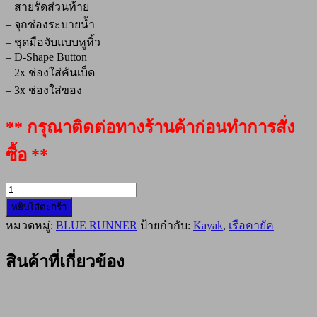
– สายรัดส่วนท้าย
– จุกช่องระบายน้ำ
– ชุดมือจับแบบหูหิ้ว
– D-Shape Button
– 2x ช่องใส่คันเบ็ด
– 3x ช่องใส่ของ
** กรุณาติดต่อทางร้านค้าก่อนทำการสั่ง
ซื้อ **
จำนวน
หยิบใส่ตะกร้า
เรือ
หมวดหมู่:
BLUE RUNNER
ป้ายกำกับ:
Kayak
,
เรือคายัค
คายั
ค
Blue
สินค้าที่เกี่ยวข้อง
Runner
รุ่น
Drive
Angler