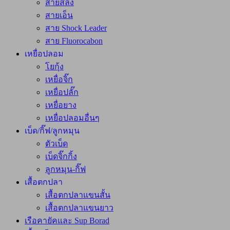
สายสลิง
สายเอ็น
สาย Shock Leader
สาย Fluorocabon
เหยื่อปลอม
โยกุ้ง
เหยื่อจิ๊ก
เหยื่อปลั๊ก
เหยื่อยาง
เหยื่อปลอมอื่นๆ
เบ็ด/กิ๊ฟ/ลูกหมุน
ตัวเบ็ด
เบ็ดจิ๊กกิ้ง
ลูกหมุน-กิ๊ฟ
เสื้อตกปลา
เสื้อตกปลาแขนสั้น
เสื้อตกปลาแขนยาว
เรือคายัคและ Sup Borad