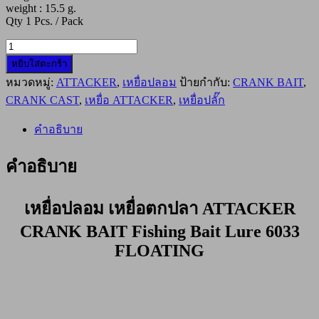
weight : 15.5 g.
Qty 1 Pcs. / Pack
จำนวน
หยิบใส่ตะกร้า
เหยื่อ
หมวดหมู่:
ATTACKER
,
เหยื่อปลอม
ป้ายกำกับ:
CRANK BAIT
,
ตก
CRANK CAST
,
เหยื่อ ATTACKER
,
เหยื่อปลั๊ก
ปลา
ATTACKER
CRANK
คำอธิบาย
BAIT
6033F
คำอธิบาย
สี
เงิน
เหยื่อปลอม เหยื่อตกปลา ATTACKER
หัว
แดง
CRANK BAIT Fishing Bait Lure 6033
ชิ้น
FLOATING