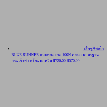
เสื้อชูชีพเด็ก
BLUE RUNNER แบบคล้องคอ 100N คอปก มาตรฐาน
Original
Current
กรมเจ้าท่า พร้อมนกหวีด
฿
720.00
฿
570.00
price
price
was:
is:
฿720.00.
฿570.00.