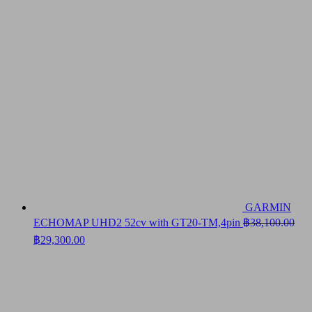
GARMIN
ECHOMAP UHD2 52cv with GT20-TM,4pin
฿
38,100.00
Original
Current
฿
29,300.00
price
price
was:
is:
฿38,100.00.
฿29,300.00.