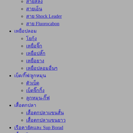
สายสลิง
สายเอ็น
สาย Shock Leader
สาย Fluorocabon
เหยื่อปลอม
โยกุ้ง
เหยื่อจิ๊ก
เหยื่อปลั๊ก
เหยื่อยาง
เหยื่อปลอมอื่นๆ
เบ็ด/กิ๊ฟ/ลูกหมุน
ตัวเบ็ด
เบ็ดจิ๊กกิ้ง
ลูกหมุน-กิ๊ฟ
เสื้อตกปลา
เสื้อตกปลาแขนสั้น
เสื้อตกปลาแขนยาว
เรือคายัคและ Sup Borad