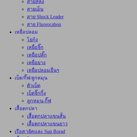
สายสลิง
สายเอ็น
สาย Shock Leader
สาย Fluorocabon
เหยื่อปลอม
โยกุ้ง
เหยื่อจิ๊ก
เหยื่อปลั๊ก
เหยื่อยาง
เหยื่อปลอมอื่นๆ
เบ็ด/กิ๊ฟ/ลูกหมุน
ตัวเบ็ด
เบ็ดจิ๊กกิ้ง
ลูกหมุน-กิ๊ฟ
เสื้อตกปลา
เสื้อตกปลาแขนสั้น
เสื้อตกปลาแขนยาว
เรือคายัคและ Sup Borad