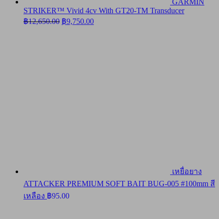
GARMIN
STRIKER™ Vivid 4cv With GT20-TM Transducer
Original
Current
฿
12,650.00
฿
9,750.00
price
price
was:
is:
฿12,650.00.
฿9,750.00.
เหยื่อยาง
ATTACKER PREMIUM SOFT BAIT BUG-005 #100mm สี
เหลือง
฿
95.00