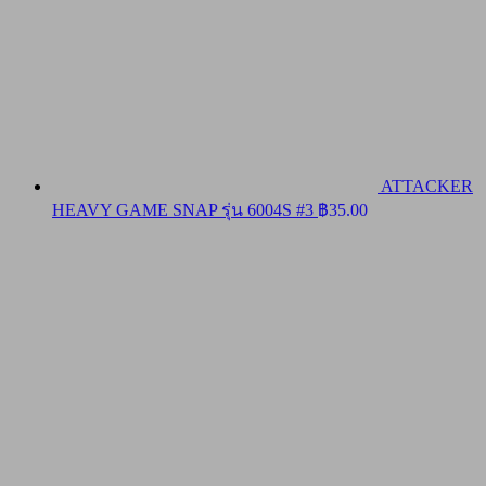
ATTACKER
HEAVY GAME SNAP รุ่น 6004S #3
฿
35.00