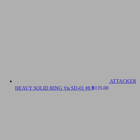
ATTACKER
HEAVY SOLID RING รุ่น SD-01 #8
฿
135.00