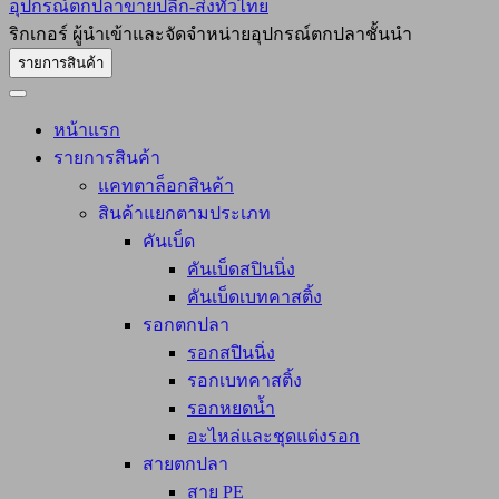
อุปกรณ์ตกปลาขายปลีก-ส่งทั่วไทย
ริกเกอร์ ผู้นำเข้าและจัดจำหน่ายอุปกรณ์ตกปลาชั้นนำ
รายการสินค้า
หน้าแรก
รายการสินค้า
แคทตาล็อกสินค้า
สินค้าแยกตามประเภท
คันเบ็ด
คันเบ็ดสปินนิ่ง
คันเบ็ดเบทคาสติ้ง
รอกตกปลา
รอกสปินนิ่ง
รอกเบทคาสติ้ง
รอกหยดน้ำ
อะไหล่และชุดแต่งรอก
สายตกปลา
สาย PE