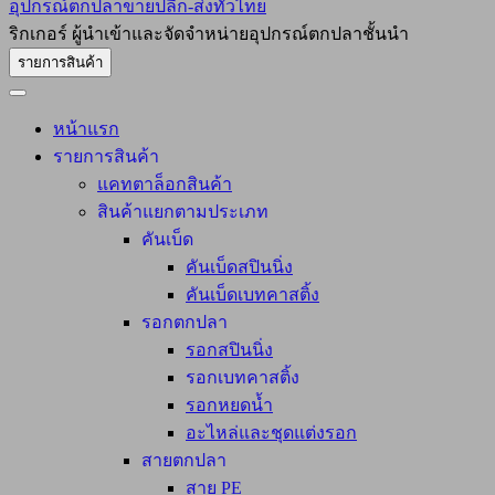
อุปกรณ์ตกปลาขายปลีก-ส่งทั่วไทย
ริกเกอร์ ผู้นำเข้าและจัดจำหน่ายอุปกรณ์ตกปลาชั้นนำ
รายการสินค้า
หน้าแรก
รายการสินค้า
แคทตาล็อกสินค้า
สินค้าแยกตามประเภท
คันเบ็ด
คันเบ็ดสปินนิ่ง
คันเบ็ดเบทคาสติ้ง
รอกตกปลา
รอกสปินนิ่ง
รอกเบทคาสติ้ง
รอกหยดน้ำ
อะไหล่และชุดแต่งรอก
สายตกปลา
สาย PE