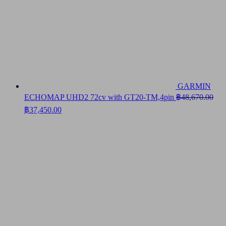
GARMIN
ECHOMAP UHD2 72cv with GT20-TM,4pin
฿
48,670.00
Original
Current
฿
37,450.00
price
price
was:
is:
฿48,670.00.
฿37,450.00.