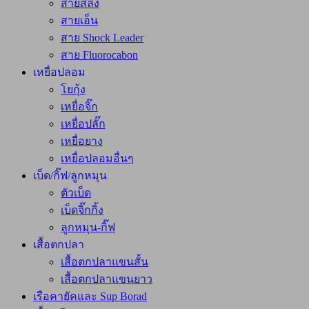
สายสลิง
สายเอ็น
สาย Shock Leader
สาย Fluorocabon
เหยื่อปลอม
โยกุ้ง
เหยื่อจิ๊ก
เหยื่อปลั๊ก
เหยื่อยาง
เหยื่อปลอมอื่นๆ
เบ็ด/กิ๊ฟ/ลูกหมุน
ตัวเบ็ด
เบ็ดจิ๊กกิ้ง
ลูกหมุน-กิ๊ฟ
เสื้อตกปลา
เสื้อตกปลาแขนสั้น
เสื้อตกปลาแขนยาว
เรือคายัคและ Sup Borad