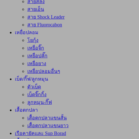
สายสลิง
สายเอ็น
สาย Shock Leader
สาย Fluorocabon
เหยื่อปลอม
โยกุ้ง
เหยื่อจิ๊ก
เหยื่อปลั๊ก
เหยื่อยาง
เหยื่อปลอมอื่นๆ
เบ็ด/กิ๊ฟ/ลูกหมุน
ตัวเบ็ด
เบ็ดจิ๊กกิ้ง
ลูกหมุน-กิ๊ฟ
เสื้อตกปลา
เสื้อตกปลาแขนสั้น
เสื้อตกปลาแขนยาว
เรือคายัคและ Sup Borad