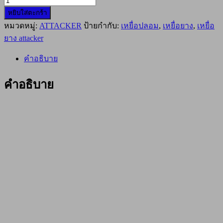
จำนวน
หยิบใส่ตะกร้า
เหยื่อ
หมวดหมู่:
ATTACKER
ป้ายกำกับ:
เหยื่อปลอม
,
เหยื่อยาง
,
เหยื่อ
ยาง
ATTACKER
ยาง attacker
PREMIUM
SOFT
คำอธิบาย
BAIT
BUG-
012
คำอธิบาย
#80mm
สี
น้ำตาล
ชิ้น