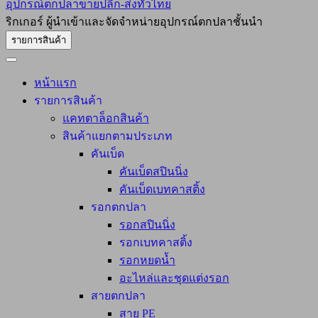
อุปกรณ์ตกปลาขายปลีก-ส่งทั่วไทย
ริกเกอร์ ผู้นำเข้าและจัดจำหน่ายอุปกรณ์ตกปลาชั้นนำ
รายการสินค้า
หน้าแรก
รายการสินค้า
แคทตาล็อกสินค้า
สินค้าแยกตามประเภท
คันเบ็ด
คันเบ็ดสปินนิ่ง
คันเบ็ดเบทคาสติ้ง
รอกตกปลา
รอกสปินนิ่ง
รอกเบทคาสติ้ง
รอกหยดน้ำ
อะไหล่และชุดแต่งรอก
สายตกปลา
สาย PE