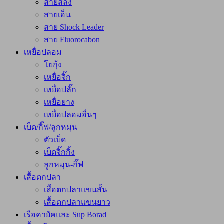
สายสลิง
สายเอ็น
สาย Shock Leader
สาย Fluorocabon
เหยื่อปลอม
โยกุ้ง
เหยื่อจิ๊ก
เหยื่อปลั๊ก
เหยื่อยาง
เหยื่อปลอมอื่นๆ
เบ็ด/กิ๊ฟ/ลูกหมุน
ตัวเบ็ด
เบ็ดจิ๊กกิ้ง
ลูกหมุน-กิ๊ฟ
เสื้อตกปลา
เสื้อตกปลาแขนสั้น
เสื้อตกปลาแขนยาว
เรือคายัคและ Sup Borad