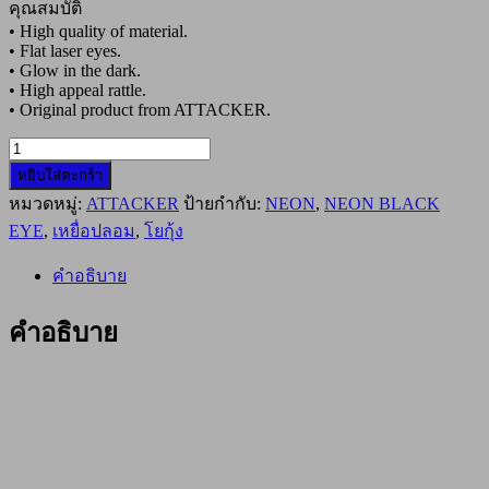
คุณสมบัติ
• High quality of material.
• Flat laser eyes.
• Glow in the dark.
• High appeal rattle.
• Original product from ATTACKER.
จำนวน
หยิบใส่ตะกร้า
โย
หมวดหมู่:
ATTACKER
ป้ายกำกับ:
NEON
,
NEON BLACK
กุ้ง
ATTACKER
EYE
,
เหยื่อปลอม
,
โยกุ้ง
NEON
BLACK
คำอธิบาย
EYE
SQUID
JIG
คำอธิบาย
2.5
#Fluo
Orange
ชิ้น