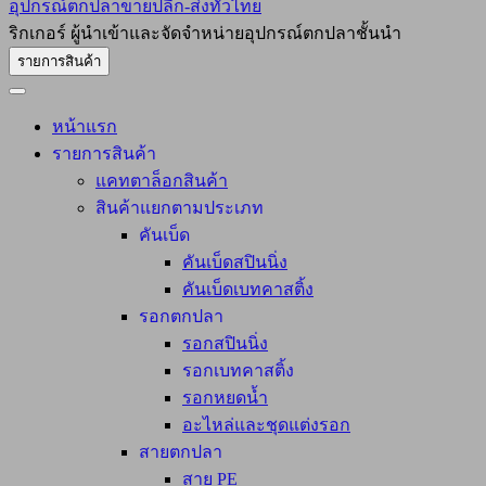
อุปกรณ์ตกปลาขายปลีก-ส่งทั่วไทย
ริกเกอร์ ผู้นำเข้าและจัดจำหน่ายอุปกรณ์ตกปลาชั้นนำ
รายการสินค้า
หน้าแรก
รายการสินค้า
แคทตาล็อกสินค้า
สินค้าแยกตามประเภท
คันเบ็ด
คันเบ็ดสปินนิ่ง
คันเบ็ดเบทคาสติ้ง
รอกตกปลา
รอกสปินนิ่ง
รอกเบทคาสติ้ง
รอกหยดน้ำ
อะไหล่และชุดแต่งรอก
สายตกปลา
สาย PE