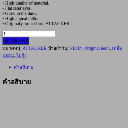
• High quality of material.
• Flat laser eyes.
• Glow in the dark.
• High appeal rattle.
• Original product from ATTACKER.
จำนวน
หยิบใส่ตะกร้า
โย
หมวดหมู่:
ATTACKER
ป้ายกำกับ:
NEON
,
Original neon
,
เหยื่อ
กุ้ง
ATTACKER
ปลอม
,
โยกุ้ง
ORIGINAL
NEON
คำอธิบาย
SQUID
JIG
3.0
คำอธิบาย
#NEW-
02
ชิ้น