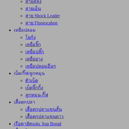
สายสลิง
สายเอ็น
สาย Shock Leader
สาย Fluorocabon
เหยื่อปลอม
โยกุ้ง
เหยื่อจิ๊ก
เหยื่อปลั๊ก
เหยื่อยาง
เหยื่อปลอมอื่นๆ
เบ็ด/กิ๊ฟ/ลูกหมุน
ตัวเบ็ด
เบ็ดจิ๊กกิ้ง
ลูกหมุน-กิ๊ฟ
เสื้อตกปลา
เสื้อตกปลาแขนสั้น
เสื้อตกปลาแขนยาว
เรือคายัคและ Sup Borad