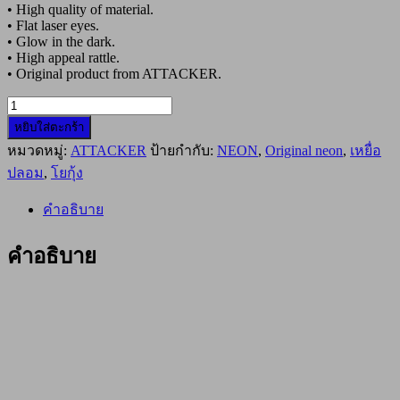
• High quality of material.
• Flat laser eyes.
• Glow in the dark.
• High appeal rattle.
• Original product from ATTACKER.
จำนวน
หยิบใส่ตะกร้า
โย
หมวดหมู่:
ATTACKER
ป้ายกำกับ:
NEON
,
Original neon
,
เหยื่อ
กุ้ง
ATTACKER
ปลอม
,
โยกุ้ง
ORIGINAL
NEON
คำอธิบาย
SQUID
JIG
3.0
คำอธิบาย
#NEW-
03
ชิ้น