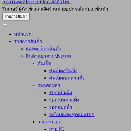
อุปกรณ์ตกปลาขายปลีก-ส่งทั่วไทย
ริกเกอร์ ผู้นำเข้าและจัดจำหน่ายอุปกรณ์ตกปลาชั้นนำ
รายการสินค้า
หน้าแรก
รายการสินค้า
แคทตาล็อกสินค้า
สินค้าแยกตามประเภท
คันเบ็ด
คันเบ็ดสปินนิ่ง
คันเบ็ดเบทคาสติ้ง
รอกตกปลา
รอกสปินนิ่ง
รอกเบทคาสติ้ง
รอกหยดน้ำ
อะไหล่และชุดแต่งรอก
สายตกปลา
สาย PE