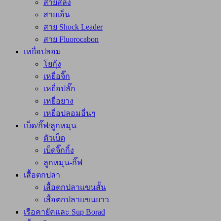
สายสลิง
สายเอ็น
สาย Shock Leader
สาย Fluorocabon
เหยื่อปลอม
โยกุ้ง
เหยื่อจิ๊ก
เหยื่อปลั๊ก
เหยื่อยาง
เหยื่อปลอมอื่นๆ
เบ็ด/กิ๊ฟ/ลูกหมุน
ตัวเบ็ด
เบ็ดจิ๊กกิ้ง
ลูกหมุน-กิ๊ฟ
เสื้อตกปลา
เสื้อตกปลาแขนสั้น
เสื้อตกปลาแขนยาว
เรือคายัคและ Sup Borad