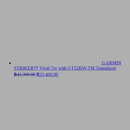
GARMIN
STRIKER™ Vivid 7sv with GT52HW-TM Transducer
Original
Current
฿
43,300.00
฿
33,400.00
price
price
was:
is:
฿43,300.00.
฿33,400.00.