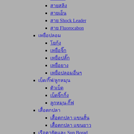
สายสลิง
สายเอ็น
สาย Shock Leader
สาย Fluorocabon
เหยื่อปลอม
โยกุ้ง
เหยื่อจิ๊ก
เหยื่อปลั๊ก
เหยื่อยาง
เหยื่อปลอมอื่นๆ
เบ็ด/กิ๊ฟ/ลูกหมุน
ตัวเบ็ด
เบ็ดจิ๊กกิ้ง
ลูกหมุน-กิ๊ฟ
เสื้อตกปลา
เสื้อตกปลา แขนสั้น
เสื้อตกปลา แขนยาว
เรือคายัคและ Sup Borad