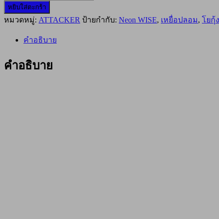
หยิบใส่ตะกร้า
โย
หมวดหมู่:
ATTACKER
ป้ายกำกับ:
Neon WISE
,
เหยื่อปลอม
,
โยกุ้
กุ้ง
ATTACKER
“NEON
คำอธิบาย
WISE”
2.5
คำอธิบาย
#04-
04
ชิ้น