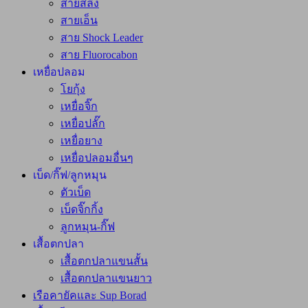
สายสลิง
สายเอ็น
สาย Shock Leader
สาย Fluorocabon
เหยื่อปลอม
โยกุ้ง
เหยื่อจิ๊ก
เหยื่อปลั๊ก
เหยื่อยาง
เหยื่อปลอมอื่นๆ
เบ็ด/กิ๊ฟ/ลูกหมุน
ตัวเบ็ด
เบ็ดจิ๊กกิ้ง
ลูกหมุน-กิ๊ฟ
เสื้อตกปลา
เสื้อตกปลาแขนสั้น
เสื้อตกปลาแขนยาว
เรือคายัคและ Sup Borad