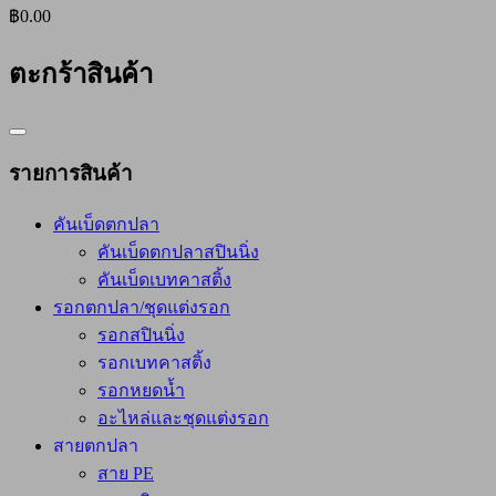
฿0.00
ตะกร้าสินค้า
Catalog
Menu
รายการสินค้า
คันเบ็ดตกปลา
คันเบ็ดตกปลาสปินนิ่ง
คันเบ็ดเบทคาสติ้ง
รอกตกปลา/ชุดแต่งรอก
รอกสปินนิ่ง
รอกเบทคาสติ้ง
รอกหยดน้ำ
อะไหล่และชุดแต่งรอก
สายตกปลา
สาย PE