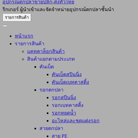
อุปกรณ์ตกปลาขายปลีก-ส่งทั่วไทย
ริกเกอร์ ผู้นำเข้าและจัดจำหน่ายอุปกรณ์ตกปลาชั้นนำ
รายการสินค้า
หน้าแรก
รายการสินค้า
แคทตาล็อกสินค้า
สินค้าแยกตามประเภท
คันเบ็ด
คันเบ็ดสปินนิ่ง
คันเบ็ดเบทคาสติ้ง
รอกตกปลา
รอกสปินนิ่ง
รอกเบทคาสติ้ง
รอกหยดน้ำ
อะไหล่และชุดแต่งรอก
สายตกปลา
สาย PE