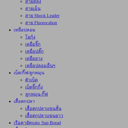
สายสลิง
สายเอ็น
สาย Shock Leader
สาย Fluorocabon
เหยื่อปลอม
โยกุ้ง
เหยื่อจิ๊ก
เหยื่อปลั๊ก
เหยื่อยาง
เหยื่อปลอมอื่นๆ
เบ็ด/กิ๊ฟ/ลูกหมุน
ตัวเบ็ด
เบ็ดจิ๊กกิ้ง
ลูกหมุน-กิ๊ฟ
เสื้อตกปลา
เสื้อตกปลาแขนสั้น
เสื้อตกปลาแขนยาว
เรือคายัคและ Sup Borad