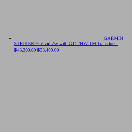
GARMIN
STRIKER™ Vivid 7sv with GT52HW-TM Transducer
Original
Current
฿
43,300.00
฿
33,400.00
price
price
was:
is:
฿43,300.00.
฿33,400.00.