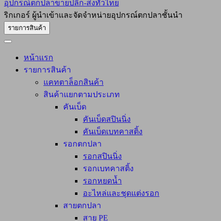
อุปกรณ์ตกปลาขายปลีก-ส่งทั่วไทย
ริกเกอร์ ผู้นำเข้าและจัดจำหน่ายอุปกรณ์ตกปลาชั้นนำ
รายการสินค้า
หน้าแรก
รายการสินค้า
แคทตาล็อกสินค้า
สินค้าแยกตามประเภท
คันเบ็ด
คันเบ็ดสปินนิ่ง
คันเบ็ดเบทคาสติ้ง
รอกตกปลา
รอกสปินนิ่ง
รอกเบทคาสติ้ง
รอกหยดน้ำ
อะไหล่และชุดแต่งรอก
สายตกปลา
สาย PE