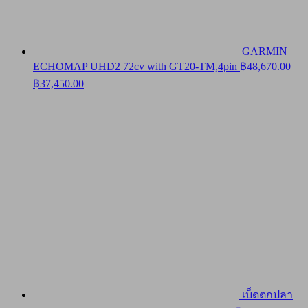
GARMIN
ECHOMAP UHD2 72cv with GT20-TM,4pin
฿
48,670.00
Original
Current
฿
37,450.00
price
price
was:
is:
฿48,670.00.
฿37,450.00.
เบ็ดตกปลา