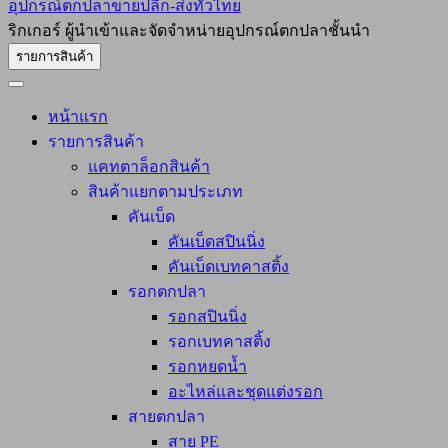
อุปกรณ์ตกปลาขายปลีก-ส่งทั่วไทย
ริกเกอร์ ผู้นำเข้าและจัดจำหน่ายอุปกรณ์ตกปลาชั้นนำ
รายการสินค้า
หน้าแรก
รายการสินค้า
แคทตาล็อกสินค้า
สินค้าแยกตามประเภท
คันเบ็ด
คันเบ็ดสปินนิ่ง
คันเบ็ดเบทคาสติ้ง
รอกตกปลา
รอกสปินนิ่ง
รอกเบทคาสติ้ง
รอกหยดน้ำ
อะไหล่และชุดแต่งรอก
สายตกปลา
สาย PE