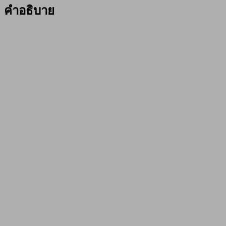
#14
คำอธิบาย
ชิ้น