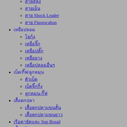
สายสลิง
สายเอ็น
สาย Shock Leader
สาย Fluorocabon
เหยื่อปลอม
โยกุ้ง
เหยื่อจิ๊ก
เหยื่อปลั๊ก
เหยื่อยาง
เหยื่อปลอมอื่นๆ
เบ็ด/กิ๊ฟ/ลูกหมุน
ตัวเบ็ด
เบ็ดจิ๊กกิ้ง
ลูกหมุน-กิ๊ฟ
เสื้อตกปลา
เสื้อตกปลาแขนสั้น
เสื้อตกปลาแขนยาว
เรือคายัคและ Sup Borad