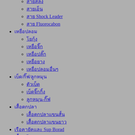
สายสลิง
สายเอ็น
สาย Shock Leader
สาย Fluorocabon
เหยื่อปลอม
โยกุ้ง
เหยื่อจิ๊ก
เหยื่อปลั๊ก
เหยื่อยาง
เหยื่อปลอมอื่นๆ
เบ็ด/กิ๊ฟ/ลูกหมุน
ตัวเบ็ด
เบ็ดจิ๊กกิ้ง
ลูกหมุน-กิ๊ฟ
เสื้อตกปลา
เสื้อตกปลาแขนสั้น
เสื้อตกปลาแขนยาว
เรือคายัคและ Sup Borad