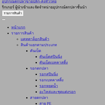
อุปกรณ์ตกปลาขายปลีก-ส่งทั่วไทย
ริกเกอร์ ผู้นำเข้าและจัดจำหน่ายอุปกรณ์ตกปลาชั้นนำ
รายการสินค้า
หน้าแรก
รายการสินค้า
แคทตาล็อกสินค้า
สินค้าแยกตามประเภท
คันเบ็ด
คันเบ็ดสปินนิ่ง
คันเบ็ดเบทคาสติ้ง
รอกตกปลา
รอกสปินนิ่ง
รอกเบทคาสติ้ง
รอกหยดน้ำ
อะไหล่และชุดแต่งรอก
สายตกปลา
สาย PE