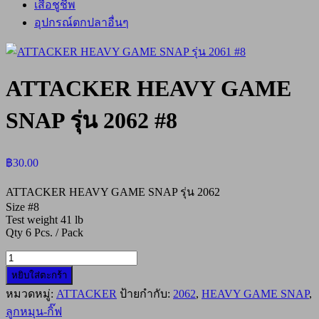
เสื้อชูชีพ
อุปกรณ์ตกปลาอื่นๆ
ATTACKER HEAVY GAME
SNAP รุ่น 2062 #8
฿
30.00
ATTACKER HEAVY GAME SNAP รุ่น 2062
Size #8
Test weight 41 lb
Qty 6 Pcs. / Pack
จำนวน
ATTACKER
หยิบใส่ตะกร้า
HEAVY
หมวดหมู่:
ATTACKER
ป้ายกำกับ:
2062
,
HEAVY GAME SNAP
,
GAME
ลูกหมุน-กิ๊ฟ
SNAP