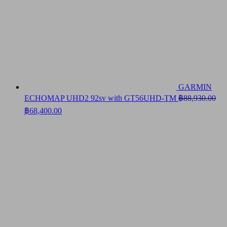
GARMIN
ECHOMAP UHD2 92sv with GT56UHD-TM
฿
88,930.00
Original
Current
฿
68,400.00
price
price
was:
is:
฿88,930.00.
฿68,400.00.