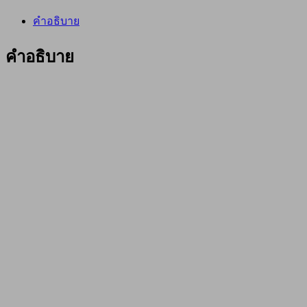
รุ่น
คำอธิบาย
2062
#8
ชิ้น
คำอธิบาย