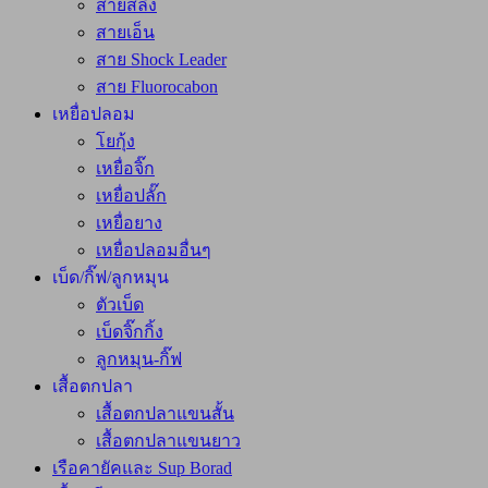
สายสลิง
สายเอ็น
สาย Shock Leader
สาย Fluorocabon
เหยื่อปลอม
โยกุ้ง
เหยื่อจิ๊ก
เหยื่อปลั๊ก
เหยื่อยาง
เหยื่อปลอมอื่นๆ
เบ็ด/กิ๊ฟ/ลูกหมุน
ตัวเบ็ด
เบ็ดจิ๊กกิ้ง
ลูกหมุน-กิ๊ฟ
เสื้อตกปลา
เสื้อตกปลาแขนสั้น
เสื้อตกปลาแขนยาว
เรือคายัคและ Sup Borad