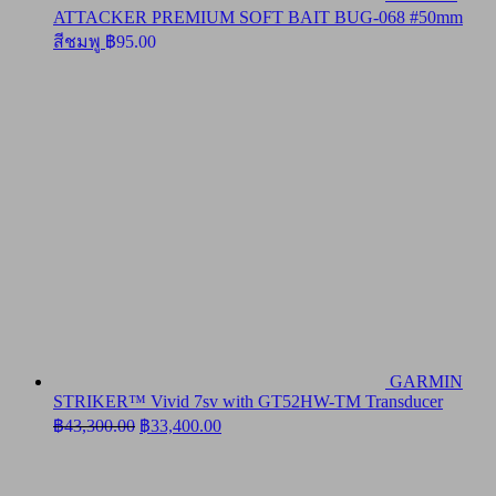
ATTACKER PREMIUM SOFT BAIT BUG-068 #50mm
สีชมพู
฿
95.00
GARMIN
STRIKER™ Vivid 7sv with GT52HW-TM Transducer
Original
Current
฿
43,300.00
฿
33,400.00
price
price
was:
is:
฿43,300.00.
฿33,400.00.