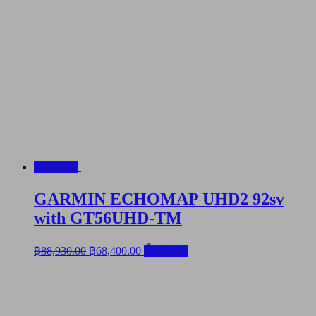
ลดราคา!
GARMIN ECHOMAP UHD2 92sv
with GT56UHD-TM
Original
Current
฿
88,930.00
฿
68,400.00
ซื้อสินค้า
price
price
was:
is:
฿88,930.00.
฿68,400.00.