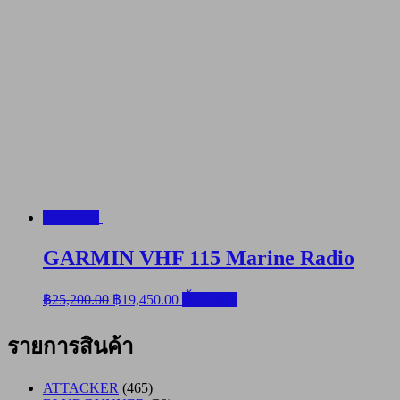
ลดราคา!
GARMIN VHF 115 Marine Radio
Original
Current
฿
25,200.00
฿
19,450.00
ซื้อสินค้า
price
price
was:
is:
รายการสินค้า
฿25,200.00.
฿19,450.00.
ATTACKER
(465)