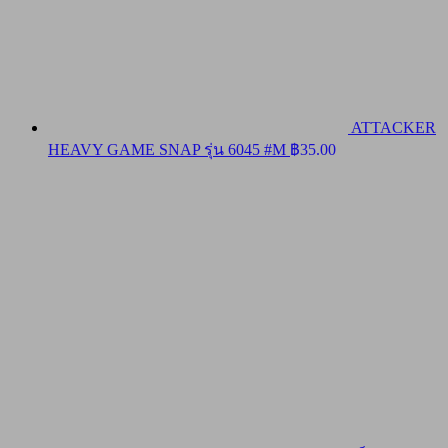
ATTACKER
HEAVY GAME SNAP รุ่น 6045 #M
฿
35.00