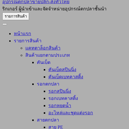
อุปกรณ์ตกปลาขายปลีก-ส่งทั่วไทย
ริกเกอร์ ผู้นำเข้าและจัดจำหน่ายอุปกรณ์ตกปลาชั้นนำ
รายการสินค้า
หน้าแรก
รายการสินค้า
แคทตาล็อกสินค้า
สินค้าแยกตามประเภท
คันเบ็ด
คันเบ็ดสปินนิ่ง
คันเบ็ดเบทคาสติ้ง
รอกตกปลา
รอกสปินนิ่ง
รอกเบทคาสติ้ง
รอกหยดน้ำ
อะไหล่และชุดแต่งรอก
สายตกปลา
สาย PE