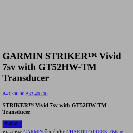
GARMIN STRIKER™ Vivid
7sv with GT52HW-TM
Transducer
Original
Current
฿
43,300.00
฿
33,400.00
price
price
was:
is:
STRIKER™ Vivid 7sv with GT52HW-TM
฿43,300.00.
฿33,400.00.
Transducer
ซื้อสินค้า
หมวดหมู่:
GARMIN
ป้ายกำกับ:
CHARTPLOTTERS
,
Fishing