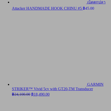
เบ็ดตกปลา
Attacker HANDMADE HOOK CHINU #5
฿
45.00
GARMIN
STRIKER™ Vivid 5cv with GT20-TM Transducer
Original
Current
฿
24,100.00
฿
18,490.00
price
price
was:
is:
฿24,100.00.
฿18,490.00.