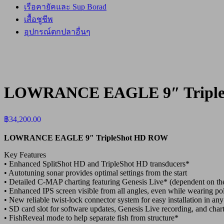
เรือคายัคและ Sup Borad
เสื้อชูชีพ
อุปกรณ์ตกปลาอื่นๆ
LOWRANCE EAGLE 9″ Tripl
฿
34,200.00
LOWRANCE EAGLE 9″ TripleShot HD ROW
Key Features
• Enhanced SplitShot HD and TripleShot HD transducers*
• Autotuning sonar provides optimal settings from the start
• Detailed C-MAP charting featuring Genesis Live* (dependent on th
• Enhanced IPS screen visible from all angles, even while wearing po
• New reliable twist-lock connector system for easy installation in an
• SD card slot for software updates, Genesis Live recording, and cha
• FishReveal mode to help separate fish from structure*