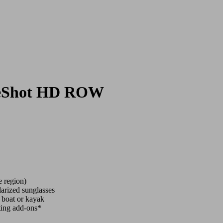
eShot HD ROW
e region)
larized sunglasses
y boat or kayak
rting add-ons*