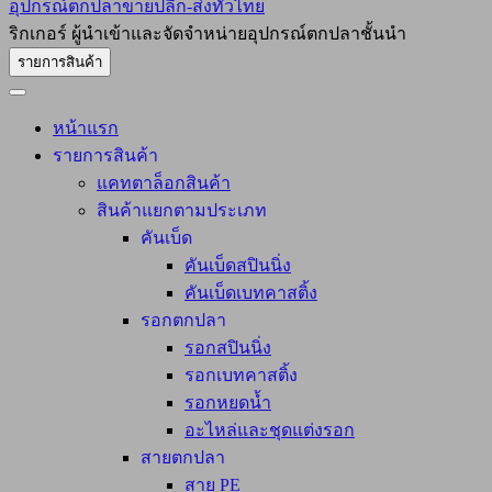
อุปกรณ์ตกปลาขายปลีก-ส่งทั่วไทย
ริกเกอร์ ผู้นำเข้าและจัดจำหน่ายอุปกรณ์ตกปลาชั้นนำ
รายการสินค้า
หน้าแรก
รายการสินค้า
แคทตาล็อกสินค้า
สินค้าแยกตามประเภท
คันเบ็ด
คันเบ็ดสปินนิ่ง
คันเบ็ดเบทคาสติ้ง
รอกตกปลา
รอกสปินนิ่ง
รอกเบทคาสติ้ง
รอกหยดน้ำ
อะไหล่และชุดแต่งรอก
สายตกปลา
สาย PE