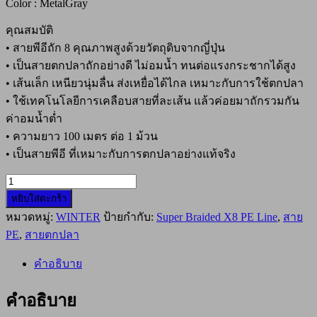
Color : MetalGray
คุณสมบัติ
• สายพีอีถัก 8 คุณภาพสูงด้วยวัตถุดิบจากญี่ปุ่น
• เป็นสายตกปลาถักอย่างดี ไม่อมน้ำ ทนต่อแรงกระชากได้สูง
• เส้นเล็ก เหนียวนุ่มลื่น ส่งเหยื่อได้ไกล เหมาะกับการใช้ตกปลา
• ใช้เทคโนโลยีการเคลือบสายที่ละเส้น แล้วค่อยมาถักรวมกัน
ค่าอมน้ำต่ำ
• ความยาว 100 เมตร ต่อ 1 ม้วน
• เป็นสายพีอี ที่เหมาะกับการตกปลาอย่างแท้จริง
จำนวน
หยิบใส่ตะกร้า
สาย
หมวดหมู่:
WINTER
ป้ายกำกับ:
Super Braided X8 PE Line
,
สาย
พีอี
WINTER
PE
,
สายตกปลา
Super
Braided
คำอธิบาย
X8
PE
Line
คำอธิบาย
NEW