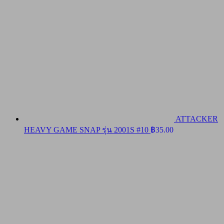
ATTACKER
HEAVY GAME SNAP รุ่น 2001S #10
฿
35.00