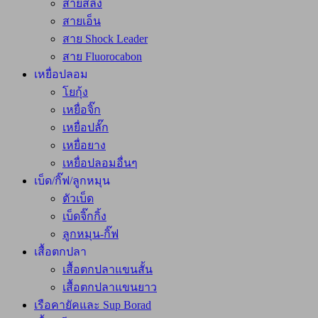
สายสลิง
สายเอ็น
สาย Shock Leader
สาย Fluorocabon
เหยื่อปลอม
โยกุ้ง
เหยื่อจิ๊ก
เหยื่อปลั๊ก
เหยื่อยาง
เหยื่อปลอมอื่นๆ
เบ็ด/กิ๊ฟ/ลูกหมุน
ตัวเบ็ด
เบ็ดจิ๊กกิ้ง
ลูกหมุน-กิ๊ฟ
เสื้อตกปลา
เสื้อตกปลาแขนสั้น
เสื้อตกปลาแขนยาว
เรือคายัคและ Sup Borad