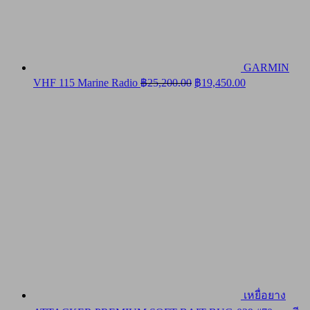
GARMIN
Original
Current
VHF 115 Marine Radio
฿
25,200.00
฿
19,450.00
price
price
was:
is:
฿25,200.00.
฿19,450.00.
เหยื่อยาง