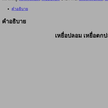
ปลา
คำอธิบาย
ATTACKER
CRANK
BAIT
คำอธิบาย
6041S
สี
เหยื่อปลอม เหยื่อต
ส้ม
ชิ้น