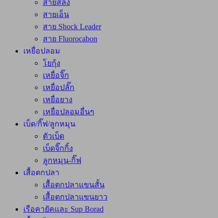
สายสลิง
สายเอ็น
สาย Shock Leader
สาย Fluorocabon
เหยื่อปลอม
โยกุ้ง
เหยื่อจิ๊ก
เหยื่อปลั๊ก
เหยื่อยาง
เหยื่อปลอมอื่นๆ
เบ็ด/กิ๊ฟ/ลูกหมุน
ตัวเบ็ด
เบ็ดจิ๊กกิ้ง
ลูกหมุน-กิ๊ฟ
เสื้อตกปลา
เสื้อตกปลาแขนสั้น
เสื้อตกปลาแขนยาว
เรือคายัคและ Sup Borad