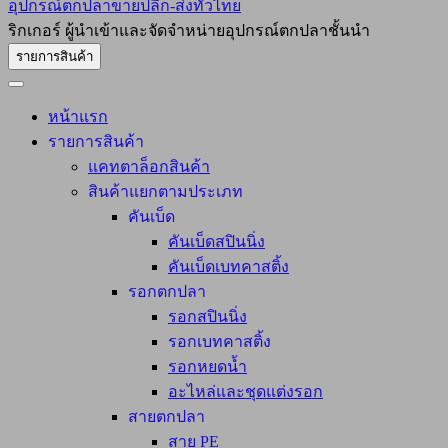
อุปกรณ์ตกปลาขายปลีก-ส่งทั่วไทย
ริกเกอร์ ผู้นำเข้าและจัดจำหน่ายอุปกรณ์ตกปลาชั้นนำ
รายการสินค้า
หน้าแรก
รายการสินค้า
แคทตาล็อกสินค้า
สินค้าแยกตามประเภท
คันเบ็ด
คันเบ็ดสปินนิ่ง
คันเบ็ดเบทคาสติ้ง
รอกตกปลา
รอกสปินนิ่ง
รอกเบทคาสติ้ง
รอกหยดน้ำ
อะไหล่และชุดแต่งรอก
สายตกปลา
สาย PE