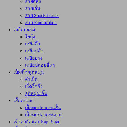
สายสลิง
สายเอ็น
สาย Shock Leader
สาย Fluorocabon
เหยื่อปลอม
โยกุ้ง
เหยื่อจิ๊ก
เหยื่อปลั๊ก
เหยื่อยาง
เหยื่อปลอมอื่นๆ
เบ็ด/กิ๊ฟ/ลูกหมุน
ตัวเบ็ด
เบ็ดจิ๊กกิ้ง
ลูกหมุน-กิ๊ฟ
เสื้อตกปลา
เสื้อตกปลาแขนสั้น
เสื้อตกปลาแขนยาว
เรือคายัคและ Sup Borad