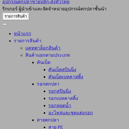
อุปกรณ์ตกปลาขายปลีก-ส่งทั่วไทย
ริกเกอร์ ผู้นำเข้าและจัดจำหน่ายอุปกรณ์ตกปลาชั้นนำ
รายการสินค้า
หน้าแรก
รายการสินค้า
แคทตาล็อกสินค้า
สินค้าแยกตามประเภท
คันเบ็ด
คันเบ็ดสปินนิ่ง
คันเบ็ดเบทคาสติ้ง
รอกตกปลา
รอกสปินนิ่ง
รอกเบทคาสติ้ง
รอกหยดน้ำ
อะไหล่และชุดแต่งรอก
สายตกปลา
สาย PE