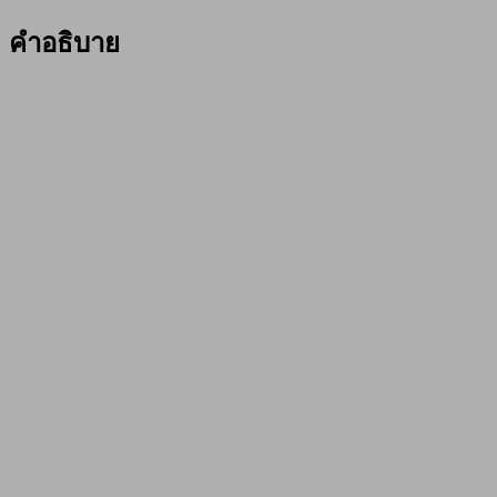
SOFT
BAIT
คำอธิบาย
BUG-
002
#65mm
สีชมพู
ชิ้น