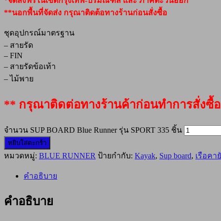
*จัดส่งฟรีในเขตกรุงเทพ-ปริมณฑล และ ภาคตะวันออก
**นอกพื้นที่จัดส่ง กรุณาติดต้อทางร้านก่อนสั่งซื้อ
ชุดอุปกรณ์มาตรฐาน
– สายรัด
– FIN
– สายรัดข้อเท้า
– ไม้พาย
** กรุณาติดต่อทางร้านค้าก่อนทำการสั่งซื้อ
จำนวน SUP BOARD Blue Runner รุ่น SPORT 335 ชิ้น
หยิบใส่ตะกร้า
หมวดหมู่:
BLUE RUNNER
ป้ายกำกับ:
Kayak
,
Sup board
,
เรือคาย
คำอธิบาย
คำอธิบาย